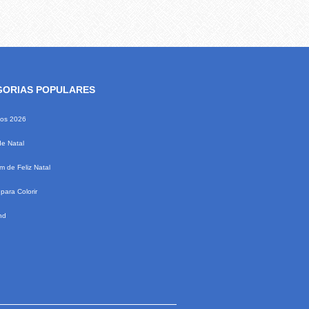
GORIAS POPULARES
ios 2026
de Natal
 de Feliz Natal
para Colorir
nd