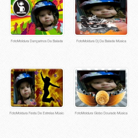
FotoMoldura Dançarinos Da Balada
FotoMoldura Dj Da Balada Música
FotoMoldura Festa De Estrelas Música
FotoMoldura Globo Dourado Música