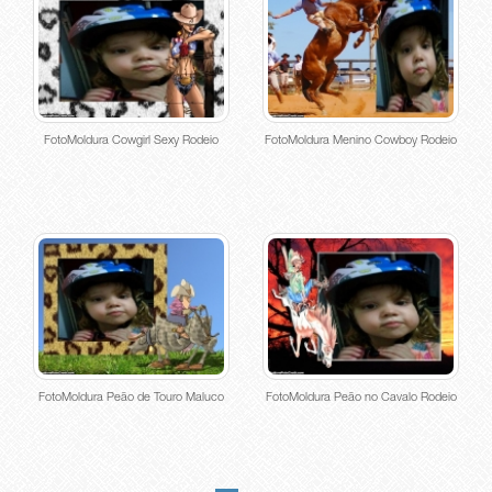
FotoMoldura Cowgirl Sexy Rodeio
FotoMoldura Menino Cowboy Rodeio
FotoMoldura Peão de Touro Maluco
FotoMoldura Peão no Cavalo Rodeio