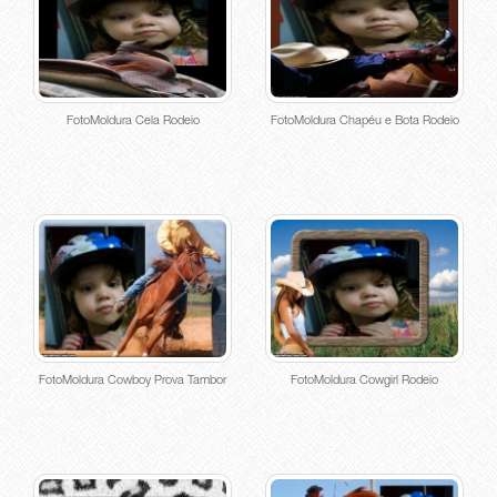
FotoMoldura Cela Rodeio
FotoMoldura Chapéu e Bota Rodeio
FotoMoldura Cowboy Prova Tambor
FotoMoldura Cowgirl Rodeio