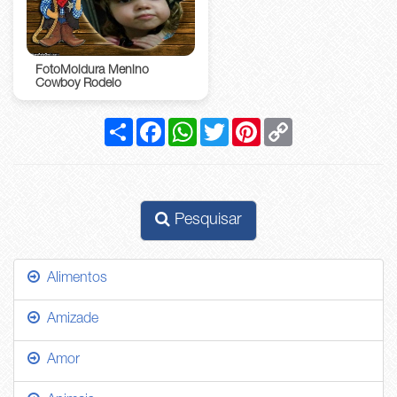
FotoMoldura Menino
Cowboy Rodeio
Compartilhar
Facebook
WhatsApp
Twitter
Pinterest
Copy
Link
Pesquisar
Alimentos
Amizade
Amor