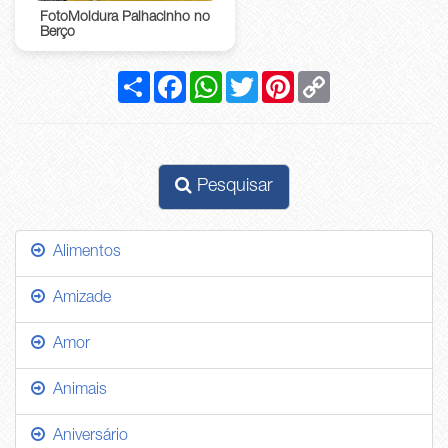
FotoMoldura Palhacinho no
Berço
Compartilhar
Facebook
WhatsApp
Twitter
Pinterest
Copy
Link
Pesquisar
Alimentos
Amizade
Amor
Animais
Aniversário