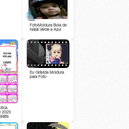
FotoMoldura Bola de
Natal Verde e Azul
Eu Grávida Moldura
para Foto
ilica
by 2025
rátis