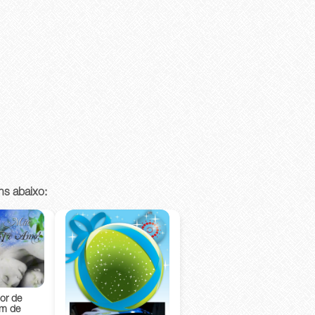
ns abaixo:
or de
m de