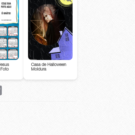
Jesus
Casa de Halloween
 Foto
Moldura
rest
Copy
Link