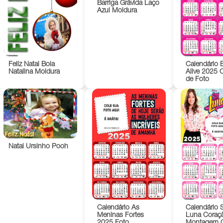
Barriga Grávida Laço
Azul Moldura
Feliz Natal Bola
Calendário 
Natalina Moldura
Alive 2025 
de Foto
Natal Ursinho Pooh
Calendário As
Calendário 
Meninas Fortes
Luna Coraç
2025 Foto
Montagem G