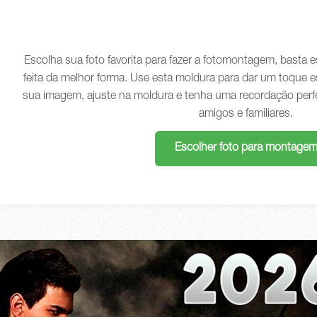
Escolha sua foto favorita para fazer a fotomontagem, basta
feita da melhor forma. Use esta moldura para dar um toque e
sua imagem, ajuste na moldura e tenha uma recordação perf
amigos e familiares.
Escolher foto para montage