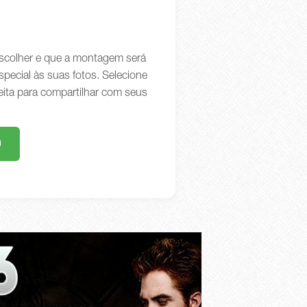
 escolher e que a montagem será
special às suas fotos. Selecione
eita para compartilhar com seus
m