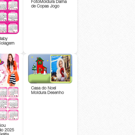
FotoMoldura Dama
de Copas Jogo
Baby
Colagem
Casa do Noel
Moldura Desenho
Sou
ão 2025
rátis