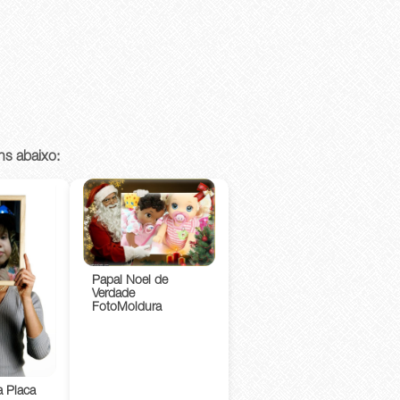
ns abaixo:
Papai Noel de
Verdade
FotoMoldura
 Placa