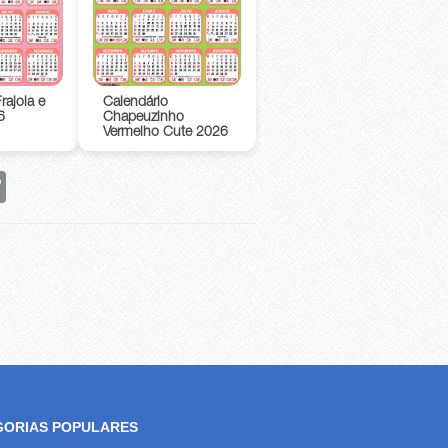
rajola e
Calendário
6
Chapeuzinho
Vermelho Cute 2026
rest
Copy
Link
GORIAS POPULARES