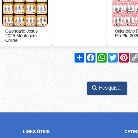
Calendário Jesus
Calendário F
2025 Montagem
Piu Piu 202
Online
Compartilhar
Facebook
WhatsApp
Twitter
Pinte
Pesquisar
LINKS ÚTEIS
CATE