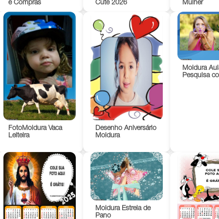
Mulher
e Compras
Cute 2026
Moldura Aul
Pesquisa c
FotoMoldura Vaca
Desenho Aniversário
Leiteira
Moldura
Moldura Estrela de
Pano