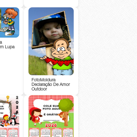
a
om Lupa
FotoMoldura
Declaração De Amor
Outdoor