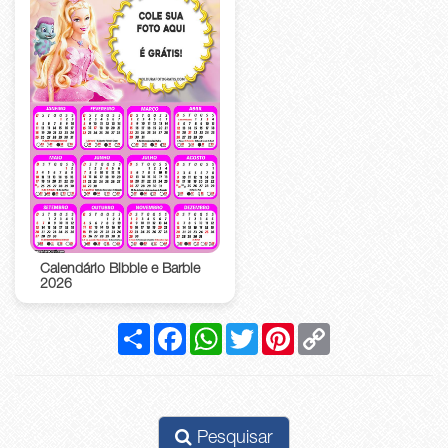
Calendário Bibble e Barbie
2026
Compartilhar
Facebook
WhatsApp
Twitter
Pinterest
Copy
Link
Pesquisar