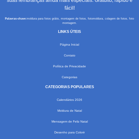
suas lembranças ainda mais especiais. Gratuito, rápido e
fácil!
Palavras-chave:
moldura para fotos grátis, montagem de fotos, fotomoldura, colagem de fotos, foto
montagem.
LINKS ÚTEIS
Página Inicial
Contato
Política de Privacidade
Categorias
CATEGORIAS POPULARES
Calendários 2026
Moldura de Natal
Mensagem de Feliz Natal
Desenho para Colorir