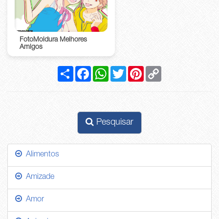
FotoMoldura Melhores
Amigos
Compartilhar
Facebook
WhatsApp
Twitter
Pinterest
Copy
Link
Pesquisar
Alimentos
Amizade
Amor