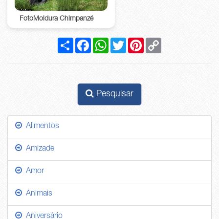
FotoMoldura Chimpanzé
Compartilhar
Facebook
WhatsApp
Twitter
Pinterest
Copy
Link
Pesquisar
Alimentos
Amizade
Amor
Animais
Aniversário