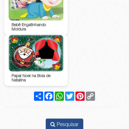
Bebê Engatinhando
Moldura
Papai Noel na Bola de
Natalina
Compartilhar
Facebook
WhatsApp
Twitter
Pinterest
Copy
Link
Pesquisar