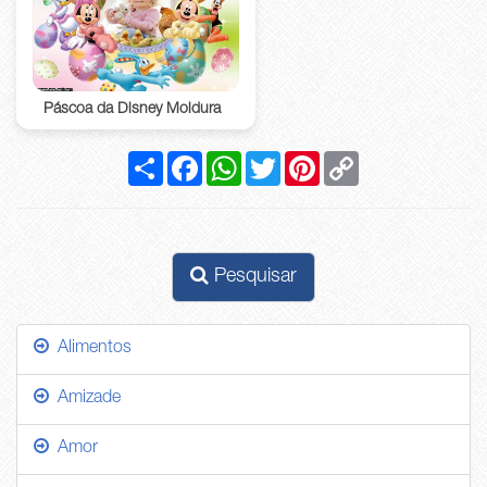
Páscoa da Disney Moldura
Compartilhar
Facebook
WhatsApp
Twitter
Pinterest
Copy
Link
Pesquisar
Alimentos
Amizade
Amor