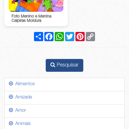
Foto Menino e Menina
Caipiras Moldura
Compartilhar
Facebook
WhatsApp
Twitter
Pinterest
Copy
Link
Pesquisar
Alimentos
Amizade
Amor
Animais