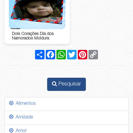
Dois Corações Dia dos
Namorados Moldura
Compartilhar
Facebook
WhatsApp
Twitter
Pinterest
Copy
Link
Pesquisar
Alimentos
Amizade
Amor