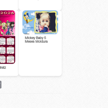
Mickey Baby 5
Meses Moldura
ratz
rest
Copy
Link