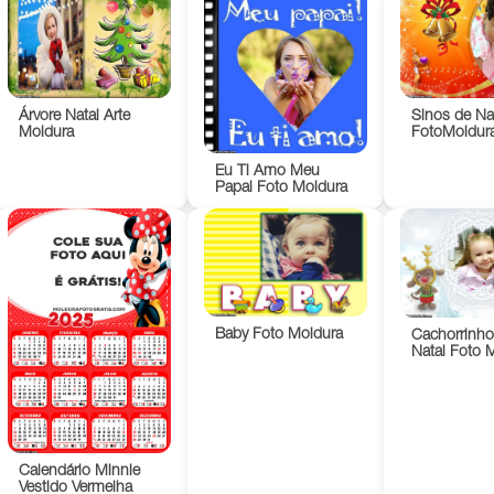
Árvore Natal Arte
Sinos de Na
Moldura
FotoMoldur
Eu Ti Amo Meu
Papai Foto Moldura
Baby Foto Moldura
Cachorrinho
Natal Foto 
Calendário Minnie
Vestido Vermelha