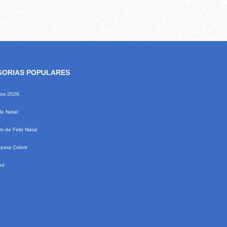
GORIAS POPULARES
ios 2026
de Natal
 de Feliz Natal
para Colorir
nd