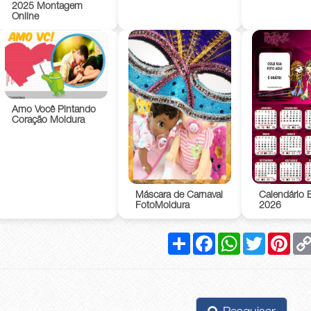
2025 Montagem
Online
Amo Você Pintando
Coração Moldura
Máscara de Carnaval
Calendário B
FotoMoldura
2026
Compartilhar
Facebook
WhatsApp
Twitter
Pinte