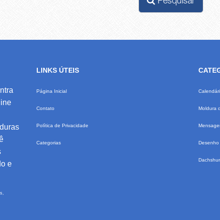
Pesquisar
LINKS ÚTEIS
CATE
ntra
Página Inicial
Calendár
ine
Contato
Moldura 
lduras
Política de Privacidade
Mensagem
ê
Categorias
Desenho 
s
Dachshu
do e
s,