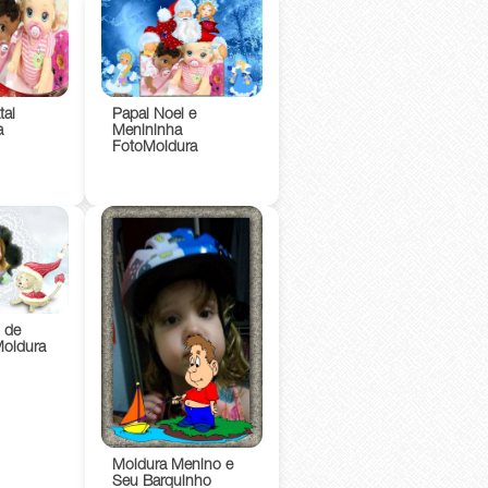
tal
Papai Noel e
a
Menininha
FotoMoldura
 de
Moldura
Moldura Menino e
Seu Barquinho