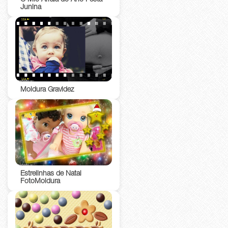
O Mio Arraiá do Ano Festa
Junina
Moldura Gravidez
Estrelinhas de Natal
FotoMoldura