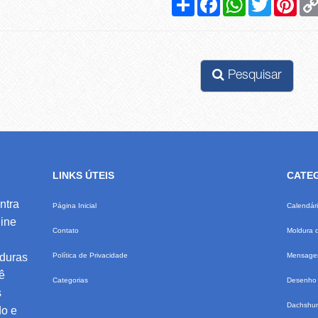
Pesquisar
LINKS ÚTEIS
CATE
ntra
Página Inicial
Calendár
ine
Contato
Moldura 
lduras
Política de Privacidade
Mensagem
ê
Categorias
Desenho 
s
Dachshu
do e