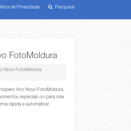
ítica de Privacidade
Pesquisar
ovo FotoMoldura
Ano Novo FotoMoldura
 Próspero Ano Novo FotoMoldura.
omentos especiais ou para criar
orma rápida e automática!