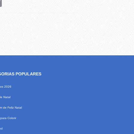
Link
GORIAS POPULARES
ios 2026
de Natal
 de Feliz Natal
para Colorir
nd