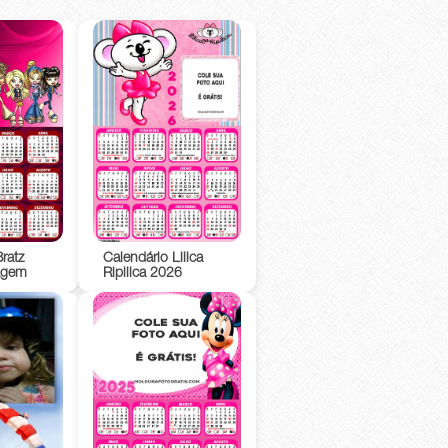
ratz
Calendário Lilica
agem
Ripilica 2026