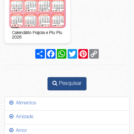
Calendário Frajola e Piu Piu
2026
Compartilhar
Facebook
WhatsApp
Twitter
Pinterest
Copy
Link
Pesquisar
Alimentos
Amizade
Amor