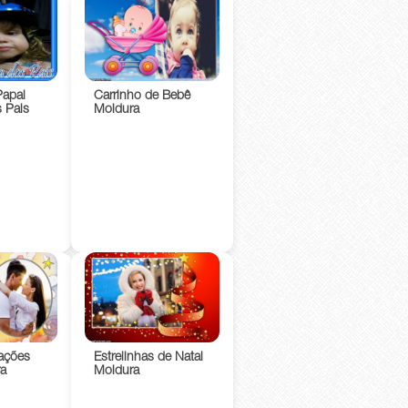
Papai
Carrinho de Bebê
s Pais
Moldura
ações
Estrelinhas de Natal
a
Moldura