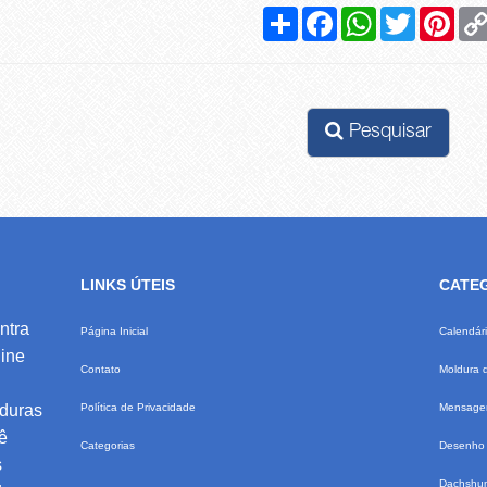
Compartilhar
Facebook
WhatsApp
Twitter
Pinte
Pesquisar
LINKS ÚTEIS
CATE
ntra
Página Inicial
Calendár
ine
Contato
Moldura 
lduras
Política de Privacidade
Mensagem
ê
Categorias
Desenho 
s
Dachshu