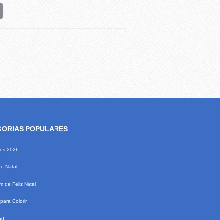
rest
Copy
Link
GORIAS POPULARES
ios 2026
de Natal
 de Feliz Natal
para Colorir
nd