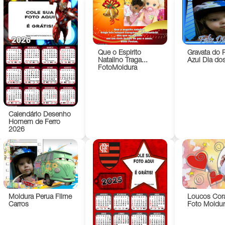
Que o Espirito
Gravata do 
Natalino Traga...
Azul Dia do
FotoMoldura
Calendário Desenho
Homem de Ferro
2026
Moldura Perua Filme
Loucos Cor
Carros
Foto Moldur