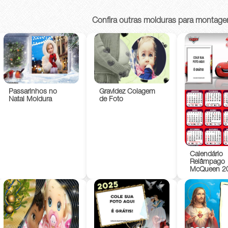
Confira outras molduras para montage
Passarinhos no
Gravidez Colagem
Natal Moldura
de Foto
Calendário
Relâmpago
McQueen 2