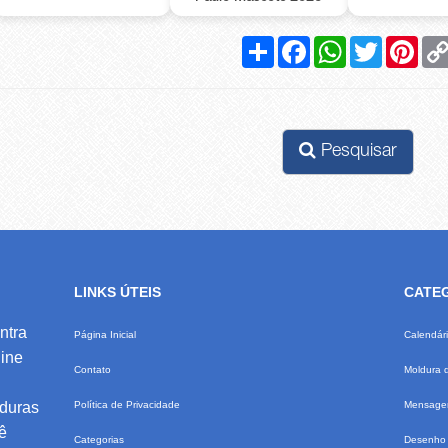
Compartilhar
Facebook
WhatsApp
Twitter
Pinte
Pesquisar
LINKS ÚTEIS
CATE
ntra
Página Inicial
Calendár
ine
Contato
Moldura 
lduras
Política de Privacidade
Mensagem
ê
Categorias
Desenho 