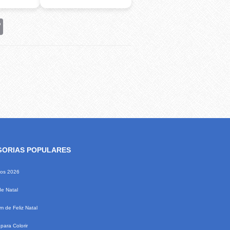
rest
Copy
Link
GORIAS POPULARES
ios 2026
de Natal
 de Feliz Natal
para Colorir