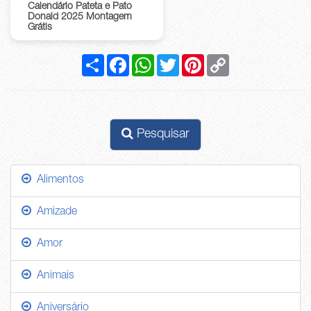
Calendário Pateta e Pato
Donald 2025 Montagem
Grátis
Compartilhar
Facebook
WhatsApp
Twitter
Pinterest
Copy
Link
Pesquisar
Alimentos
Amizade
Amor
Animais
Aniversário