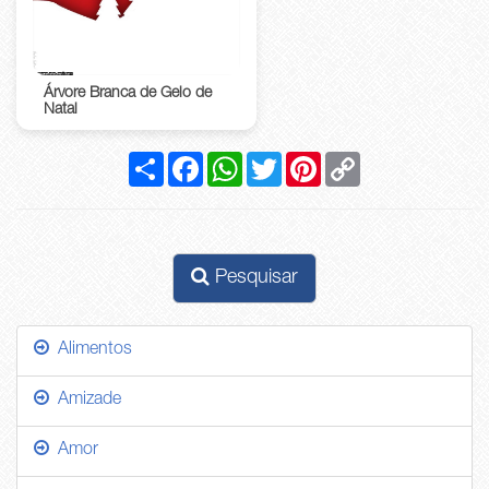
Árvore Branca de Gelo de
Natal
Compartilhar
Facebook
WhatsApp
Twitter
Pinterest
Copy
Link
Pesquisar
Alimentos
Amizade
Amor