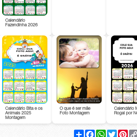
Calendário
Fazendinha 2026
Calendário Bita e os
O que é ser mãe
Calendário 
Animais 2025
Foto Montagem
Rogai por 
Montagem
Compartilhar
Facebook
WhatsApp
Twitter
Pinte