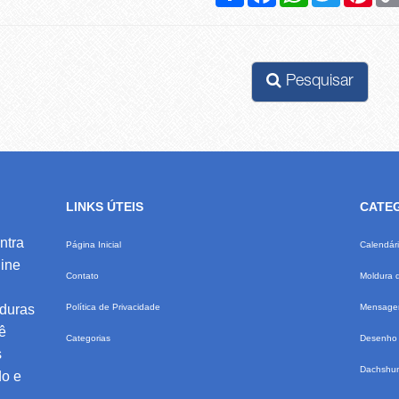
Pesquisar
LINKS ÚTEIS
CATE
ntra
Página Inicial
Calendár
ine
Contato
Moldura 
lduras
Política de Privacidade
Mensagem
ê
Categorias
Desenho 
s
Dachshu
do e