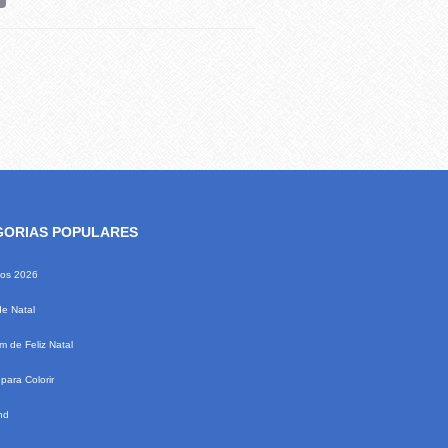
GORIAS POPULARES
ios 2026
de Natal
 de Feliz Natal
para Colorir
nd