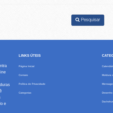
Pesquisar
LINKS ÚTEIS
CATE
ntra
Página Inicial
Calendár
ine
Contato
Moldura 
lduras
Política de Privacidade
Mensagem
ê
Categorias
Desenho 
s
Dachshu
do e