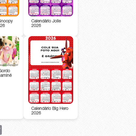
Snoopy
Calendário Jolie
026
2026
Gordo
haminé
Calendário Big Hero
2026
rest
Copy
Link