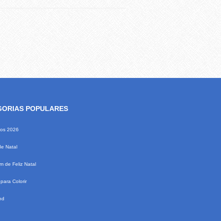
GORIAS POPULARES
ios 2026
de Natal
 de Feliz Natal
para Colorir
nd