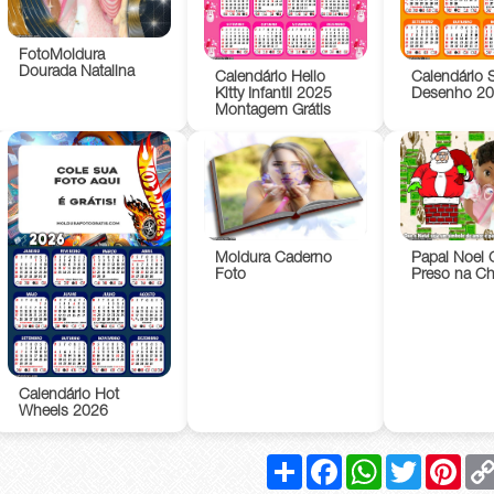
FotoMoldura
Dourada Natalina
Calendário Hello
Calendário 
Kitty Infantil 2025
Desenho 2
Montagem Grátis
Moldura Caderno
Papai Noel 
Foto
Preso na C
Calendário Hot
Wheels 2026
Compartilhar
Facebook
WhatsApp
Twitter
Pinte