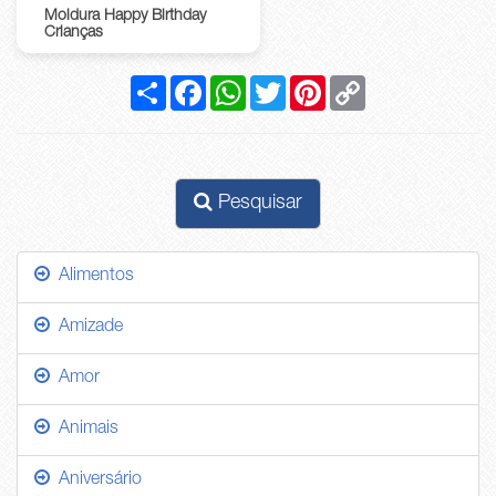
Moldura Happy Birthday
Crianças
Compartilhar
Facebook
WhatsApp
Twitter
Pinterest
Copy
Link
Pesquisar
Alimentos
Amizade
Amor
Animais
Aniversário