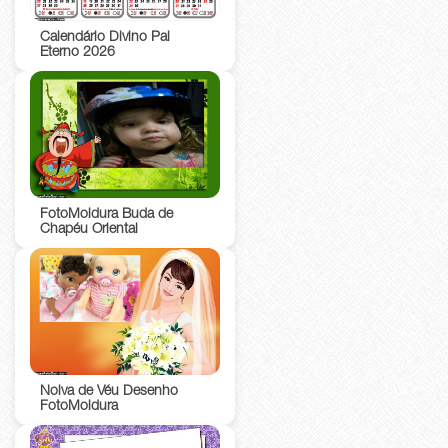
Calendário Divino Pai
Eterno 2026
FotoMoldura Buda de
Chapéu Oriental
Noiva de Véu Desenho
FotoMoldura