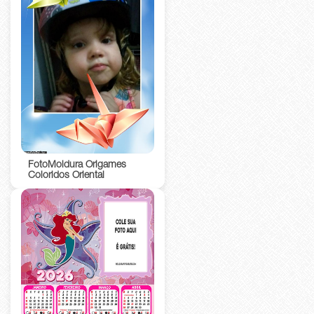
FotoMoldura Origames
Coloridos Oriental