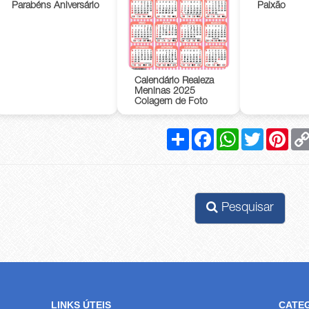
Parabéns Aniversário
Paixão
Calendário Realeza
Meninas 2025
Colagem de Foto
Compartilhar
Facebook
WhatsApp
Twitter
Pinte
Pesquisar
LINKS ÚTEIS
CATE