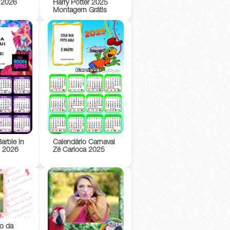
 2026
Harry Potter 2025
Montagem Grátis
arbie in
Calendário Carnaval
s 2026
Zé Carioca 2025
o da