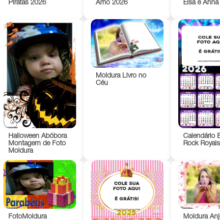
Piratas 2026
Amo 2026
Elsa e Anna
Moldura Livro no
Céu
Halloween Abóbora
Calendário B
Montagem de Foto
Rock Royal
Moldura
FotoMoldura
Moldura Anj