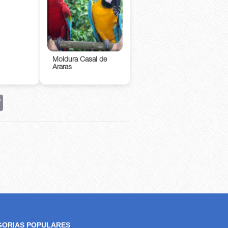
Moldura Casal de
Araras
rest
Copy
Link
GORIAS POPULARES