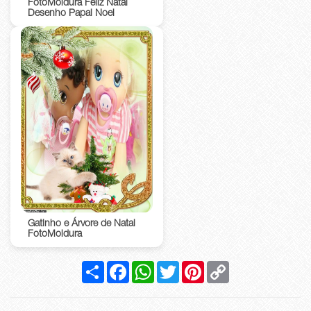
FotoMoldura Feliz Natal
Desenho Papai Noel
Gatinho e Árvore de Natal
FotoMoldura
Compartilhar
Facebook
WhatsApp
Twitter
Pinterest
Copy
Link