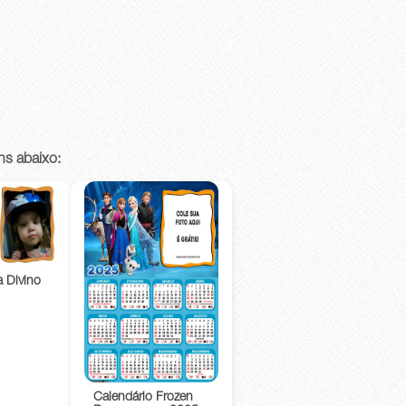
ns abaixo:
 Divino
Calendário Frozen