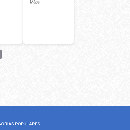
Mães
rest
Copy
Link
GORIAS POPULARES