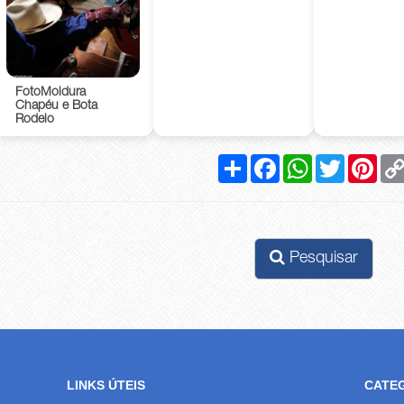
FotoMoldura
Chapéu e Bota
Rodeio
Compartilhar
Facebook
WhatsApp
Twitter
Pinte
Pesquisar
LINKS ÚTEIS
CATE