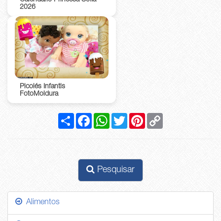
2026
Picolés Infantis
FotoMoldura
Compartilhar
Facebook
WhatsApp
Twitter
Pinterest
Copy
Link
Pesquisar
Alimentos