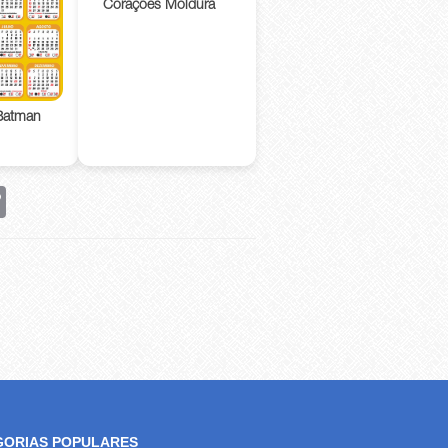
Corações Moldura
Batman
rest
Copy
Link
GORIAS POPULARES