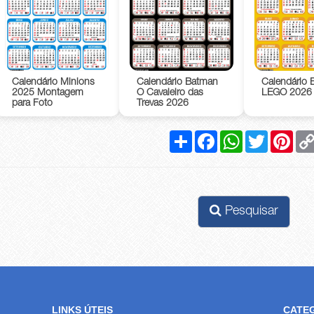
Calendário Minions
Calendário Batman
Calendário 
2025 Montagem
O Cavaleiro das
LEGO 2026
para Foto
Trevas 2026
Compartilhar
Facebook
WhatsApp
Twitter
Pinte
Pesquisar
LINKS ÚTEIS
CATE