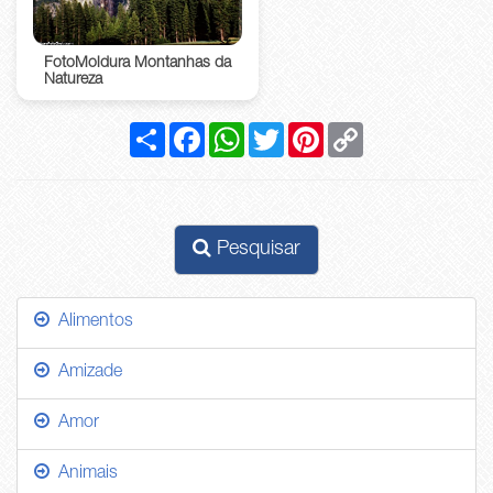
FotoMoldura Montanhas da
Natureza
Compartilhar
Facebook
WhatsApp
Twitter
Pinterest
Copy
Link
Pesquisar
Alimentos
Amizade
Amor
Animais