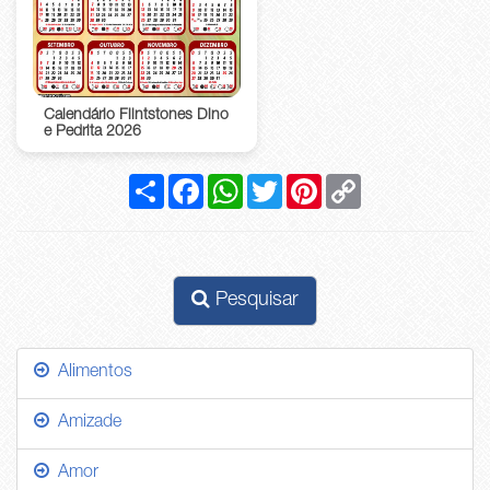
Calendário Flintstones Dino
e Pedrita 2026
Compartilhar
Facebook
WhatsApp
Twitter
Pinterest
Copy
Link
Pesquisar
Alimentos
Amizade
Amor