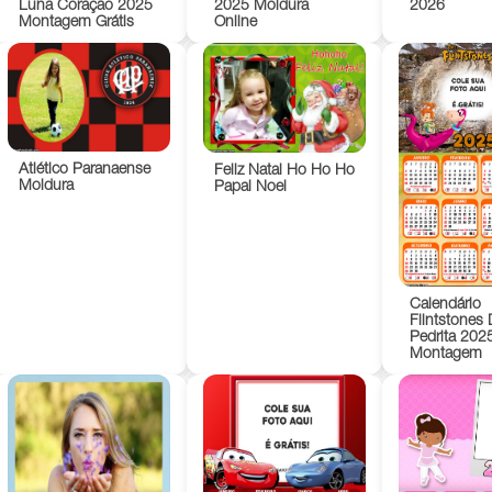
Luna Coração 2025
2025 Moldura
2026
Montagem Grátis
Online
Atlético Paranaense
Feliz Natal Ho Ho Ho
Moldura
Papai Noel
Calendário
Flintstones 
Pedrita 202
Montagem