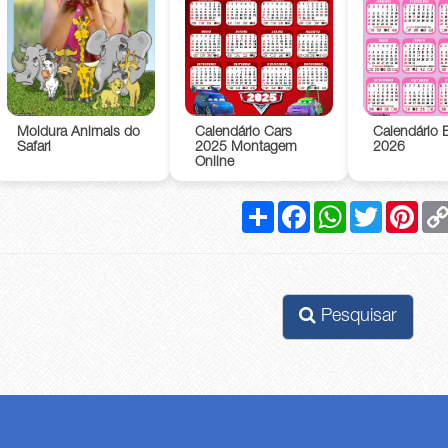
Moldura Animais do
Calendário Cars
Calendário B
Safari
2025 Montagem
2026
Online
Compartilhar
Facebook
WhatsApp
Twitter
Pinte
Pesquisar