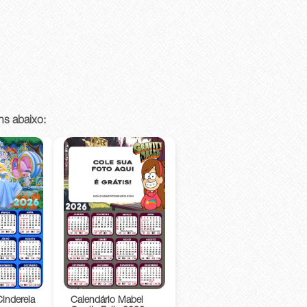
ns abaixo:
Cinderela
Calendário Mabel