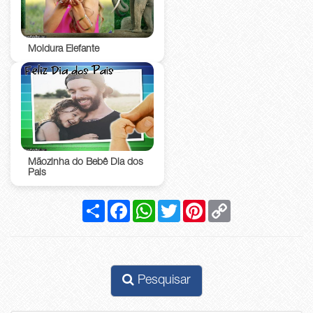
Moldura Elefante
Mãozinha do Bebê Dia dos
Pais
Compartilhar
Facebook
WhatsApp
Twitter
Pinterest
Copy
Link
Pesquisar