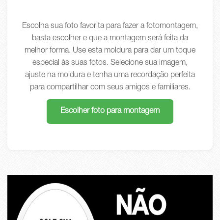
Escolha sua foto favorita para fazer a fotomontagem,
basta escolher e que a montagem será feita da
melhor forma. Use esta moldura para dar um toque
especial às suas fotos. Selecione sua imagem,
ajuste na moldura e tenha uma recordação perfeita
para compartilhar com seus amigos e familiares.
Escolher foto para montagem