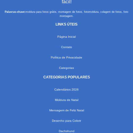
fácil!
Palavras-chave:
moldura para fotos grátis, montagem de fotos, fotomoldura, colagem de fotos, foto
montagem.
LINKS ÚTEIS
Página Inicial
Contato
Política de Privacidade
Categorias
CATEGORIAS POPULARES
Calendários 2026
Moldura de Natal
Mensagem de Feliz Natal
Desenho para Colorir
Dachshund