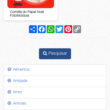
Corneta do Papai Noel
FotoMoldura
Compartilhar
Facebook
WhatsApp
Twitter
Pinterest
Copy
Link
Pesquisar
Alimentos
Amizade
Amor
Animais