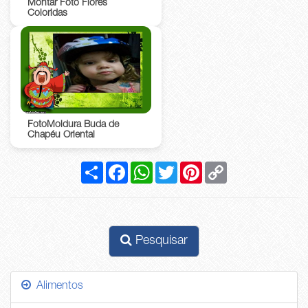
Montar Foto Flores
Coloridas
FotoMoldura Buda de
Chapéu Oriental
Compartilhar
Facebook
WhatsApp
Twitter
Pinterest
Copy
Link
Pesquisar
Alimentos