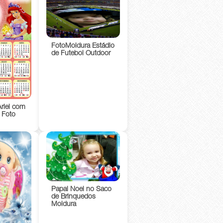
FotoMoldura Estádio
de Futebol Outdoor
Ariel com
 Foto
Papai Noel no Saco
de Brinquedos
Moldura