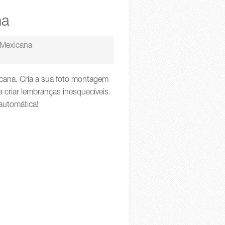
na
 Mexicana
cana. Cria a sua foto montagem
 criar lembranças inesquecíveis.
 automática!