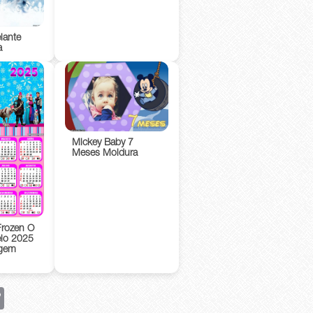
lante
a
Mickey Baby 7
Meses Moldura
Frozen O
lo 2025
agem
rest
Copy
Link