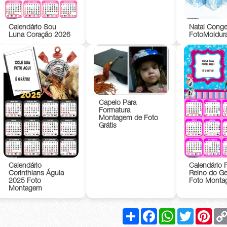
Calendário Sou
Natal Conge
Luna Coração 2026
FotoMoldur
Capelo Para
Formatura
Montagem de Foto
Grátis
Calendário
Calendário 
Corinthians Águia
Reino do Ge
2025 Foto
Foto Mont
Montagem
Compartilhar
Facebook
WhatsApp
Twitter
Pinte