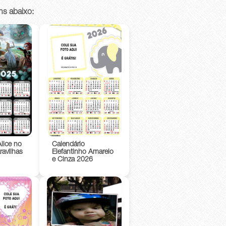
ns abaixo:
lice no
Calendário
ravilhas
Elefantinho Amarelo
e Cinza 2026