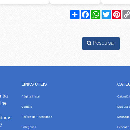
Compartilhar
Facebook
WhatsApp
Twitter
Pinte
Pesquisar
LINKS ÚTEIS
CATE
ntra
Página Inicial
Calendár
ine
Contato
Moldura 
lduras
Política de Privacidade
Mensagem
ê
Categorias
Desenho 