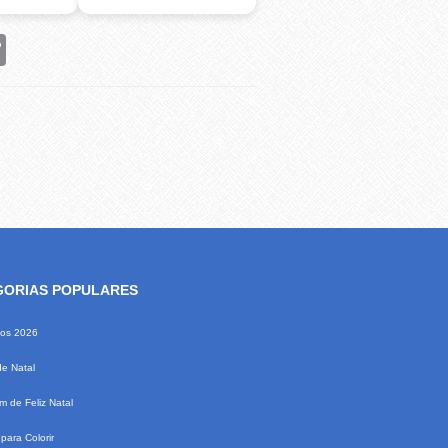
rest
Copy
Link
GORIAS POPULARES
ios 2026
de Natal
 de Feliz Natal
para Colorir