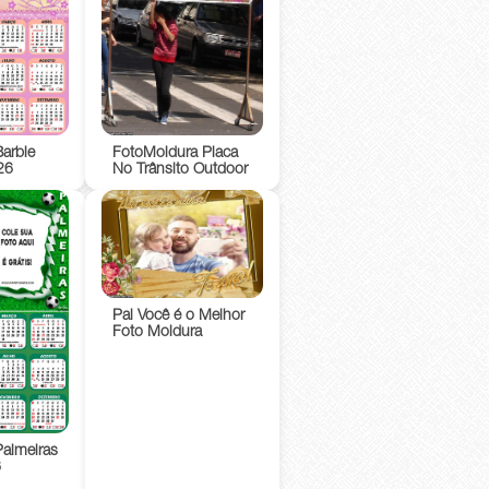
Barbie
FotoMoldura Placa
26
No Trânsito Outdoor
Pai Você é o Melhor
Foto Moldura
Palmeiras
6