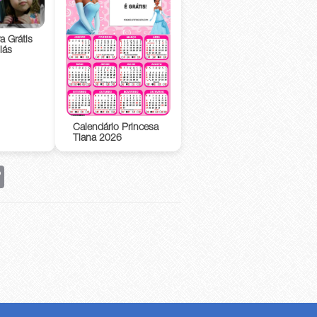
a Grátis
lás
Calendário Princesa
Tiana 2026
rest
Copy
Link