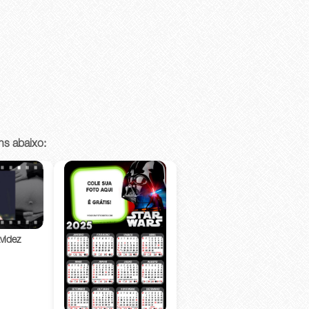
ns abaixo:
videz