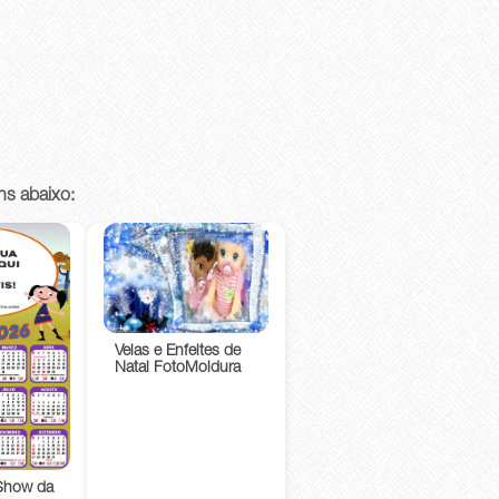
ns abaixo:
Velas e Enfeites de
Natal FotoMoldura
Show da