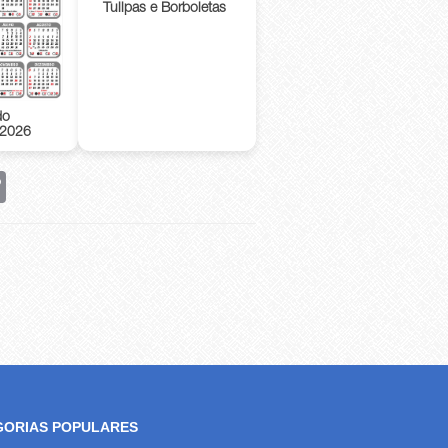
Tulipas e Borboletas
do
 2026
rest
Copy
Link
GORIAS POPULARES