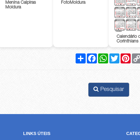
Menina Caipiras
FotoMoldura
Moldura
Calendário 
Corinthians
Compartilhar
Facebook
WhatsApp
Twitter
Pinte
Pesquisar
LINKS ÚTEIS
CATE