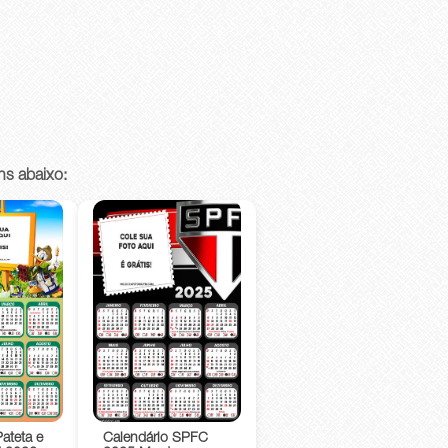
ns abaixo:
ateta e
Calendário SPFC