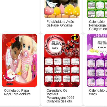
FotoMoldura Avião
Calendário
de Papel Origame
Pernalonga
Colagem de
Corneta do Papai
Calendário Os
Calendário J
Noel FotoMoldura
Incríveis
2026
Personagens 2025
Colagem de Foto