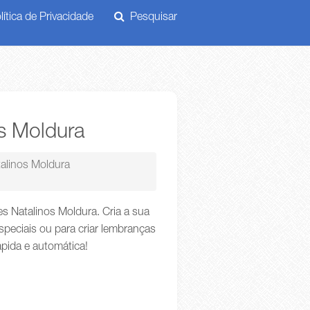
ítica de Privacidade
Pesquisar
os Moldura
talinos Moldura
es Natalinos Moldura. Cria a sua
peciais ou para criar lembranças
ápida e automática!