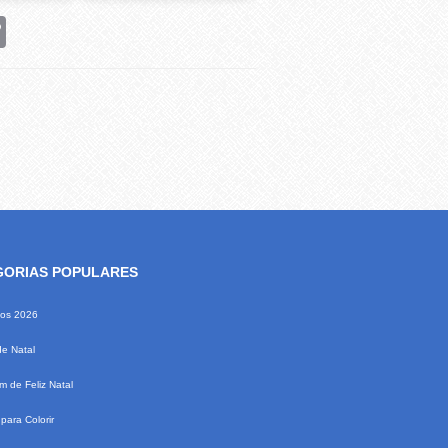
rest
Copy
Link
GORIAS POPULARES
ios 2026
de Natal
 de Feliz Natal
para Colorir