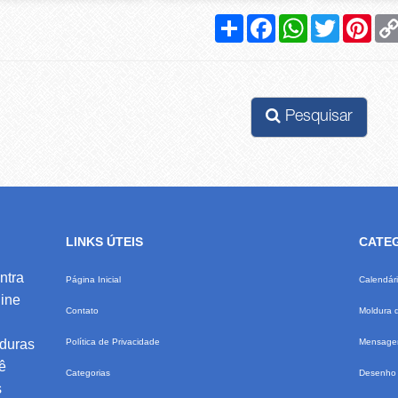
Compartilhar
Facebook
WhatsApp
Twitter
Pinte
Pesquisar
LINKS ÚTEIS
CATE
ntra
Página Inicial
Calendár
ine
Contato
Moldura 
lduras
Política de Privacidade
Mensagem
ê
Categorias
Desenho 
s