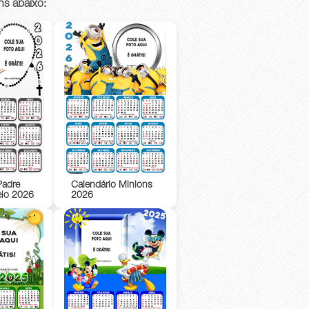
ns abaixo:
Padre
Calendário Minions
elo 2026
2026