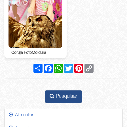
Coruja FotoMoldura
Compartilhar
Facebook
WhatsApp
Twitter
Pinterest
Copy
Link
Pesquisar
Alimentos